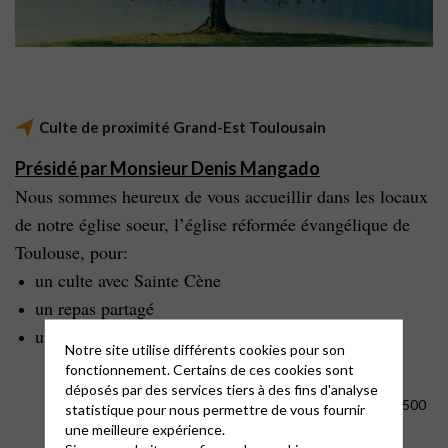
Culte de proximité Grand-Est Toulousain
Présidé par Monsieur Denis Mangado
Nous sommes heureux de vous accueillir dans les locaux
de notre église soeur, l’église réformée évangélique de
Toulouse, pour:
un culte avec Sainte Cène
un repas partagé
un partage Biblique
Notre site utilise différents cookies pour son
fonctionnement. Certains de ces cookies sont
déposés par des services tiers à des fins d'analyse
Aller au temple de l’UNEPREF,
24 rue Sergent Vigné,
31500
statistique pour nous permettre de vous fournir
Toulouse :
une meilleure expérience.