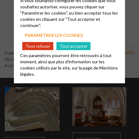
Si vous souhaitez configurer les cookies que vous
souhaitez autoriser, vous pouvez cliquer sur
ALLER AU CULTE À LA CÔTE PAVÉE
"Paramétrer les cookies", ou bien accepter tous les
cookies en cliquant sur "Tout accepter et
continuer".
PARAMÉTRER LES COOKIES
Tout refuser
Tout accepter
Culte
Publié le 30 septembre 2025
Ces paramètres pourront être retrouvés à tout
Mis à jour le 5 juin 2026
moment, ainsi que plus d'information sur les
Auteur : Florence
cookies utilisés par le site, sur la page de
Mentions
légales.