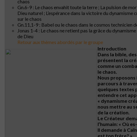
chaos
Gn.6-9 : Le chaos envahit toute la terre ; La pulsion de mor
Dieu naturel ; L’espérance dans la victoire du dynamisme 
sur le chaos
Gn.11,1-9 : Babel ou le chaos dans le cosmos technicien de 
Jonas 1-4 : Le chaos ne retient pas la grâce du dynamisme
de Dieu
Retour aux thèmes abordés par le groupe
Introduction
Dans la bible, de
présentent la cré
comme un comba
le chaos.
Nous proposons i
parcours à trave
quelques textes 
entendre cet app
« dynamisme créa
nous mettre au s
de la création.
Le Créateur dem
l’humain: « Où es-
Il demande à Caïn
est ton frère? »