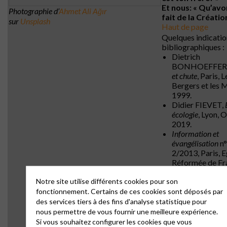
Et nous: « Qu’av
Photographie d’
Ahmet Ali Ağır
fait de la Créatio
sur
Unsplash
Haut de page
Quelques indicatio
bibliographiques :
Dietrich
BONHOEFFER
et chute
, Paris, L
Bergers et les 
1999.
Didier FIEVET,
écologie
, Lyon, O
2019.
Information et
évangélisation
n
2/2013, Paris, E
Réformée de Fr
Jean-Philippe
Notre site utilise différents cookies pour son
(dir.),
Crise écolo
fonctionnement. Certains de ces cookies sont déposés par
sauvegarde de la
Paris, éd. Premi
des services tiers à des fins d'analyse statistique pour
Partie, 2017.
nous permettre de vous fournir une meilleure expérience.
Frédéric ROG
Si vous souhaitez configurer les cookies que vous